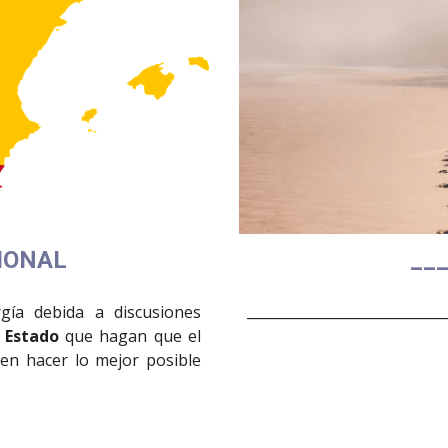
__
IONAL
____________________________
gía debida a discusiones
 Estado
que hagan que el
en hacer lo mejor posible