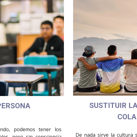
SUSTITUIR L
PERSONA
COLA
undo, podemos tener los
De nada sirve la cultura 
les, pero sin consciencia