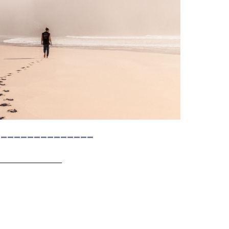
_______________
__________________